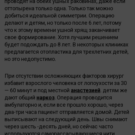
проводят на обеих ушных раковинах, даже если
оттопырена только одна. Только так можно
добиться идеальной симметрии. Операцию
делают и детям, но только после 6 лет, потому
что к этому времени ушной хрящ заканчивает
свое формирование. Хотя лучшим решением
будет подождать до 8 лет. В некоторых клиниках
предлагается отопластика для трехлетних детей,
но это недопустимо.
При отсутствии осложняющих факторов хирург
избавит взрослого человека от лопоухости за 30
— 60 минут и под местной
анастезией
. детям же
дают общий
наркоз
. Операция проводится
амбулаторно и, если все прошло хорошо, через
два-три часа пациент отправляется домой. Детей
выписывают на следующий день. Швы снимают
через шесть -десять дней, но сейчас часто
используются саморассасывающиеся нити,