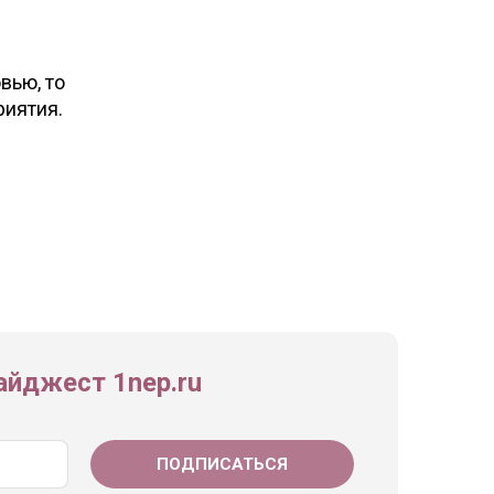
вью, то
риятия.
йджест 1nep.ru