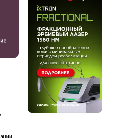
ние
ь
иации