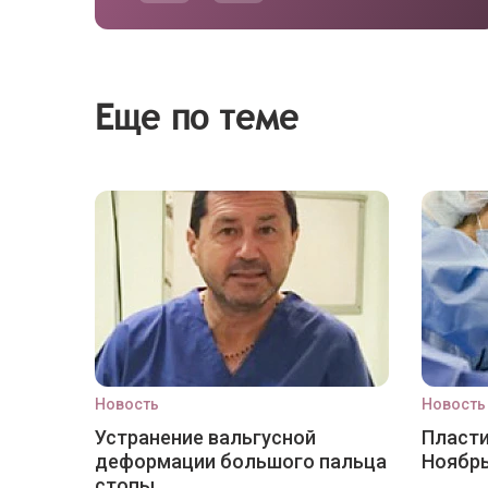
Еще по теме
Новость
Новость
Устранение вальгусной
Пласти
деформации большого пальца
Ноябр
стопы