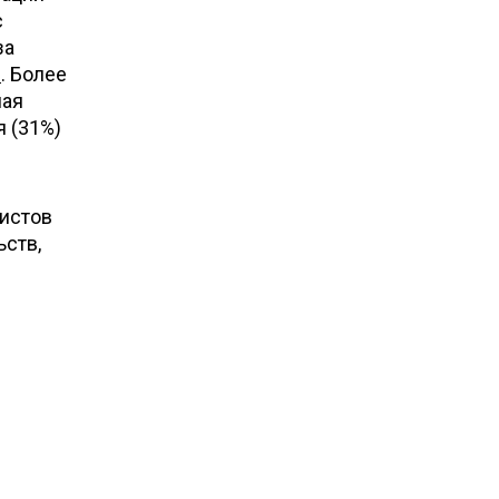
с
за
и
. Более
ная
 (31%)
ристов
ьств,