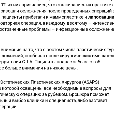
0% из них признались, что сталкивались на практике 
произошли осложнения после проведенных операций 
и пациенты прибегали к маммопластике и
липосакци
повторная операция, а каждому десятому – интенсив
ространенные проблемы – инфекционные осложнения
внимание на то, что с ростом числа пластических ту
сложнений, особенно после хирургических вмешател
ерритории США. Пациенты подчас забывают об
се больше внимания на низкие цены.
Эстетических Пластических Хирургов (ASAPS)
в которой освещены все необходимые вопросы для
тическую операцию за рубежом. Брошюра поможет
ьный выбор клиники и специалиста, либо заставит
перации.