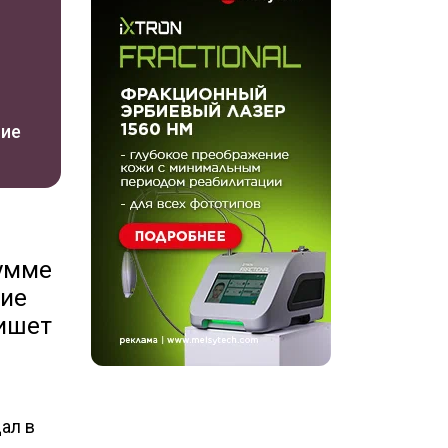
ние
сумме
кие
пишет
ал в