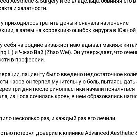
ced Aesthetic & Surgery и ее владельца, обвиняя его в
акта и халатности.
ту приходилось тратить деньги сначала на лечение
ции, а затем на коррекцию ошибок хирурга в Южной
 у себя на родине визажист накладывал макияж кита
g Li) и Чжао Вэй (Zhao Wei). Он утверждает, что очен
ости в профессии.
операции, пациенту было введено недостаточное кол
сти часов он терпел мучительную боль, пытаясь дать 
 Через три дня после ринопластики начали появляться
ла, из носа сочилась кровь, в нем образовались нагн
ло несколько раз, и каждый раз его лечили.
стью потерял доверие к клинике Advanced Aesthetic 