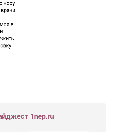
о носу
врачи.
имся в
ой
ежить.
ровку
йджест 1nep.ru