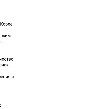
 Корее.
йским
ь
ичество
знак
оения и
&