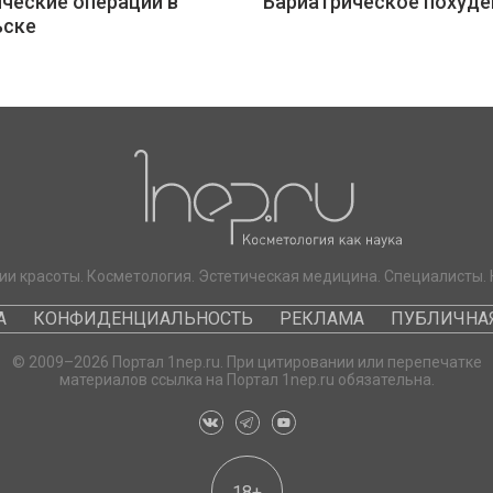
ческие операции в
Бариатрическое похуде
ьске
ии красоты. Косметология. Эстетическая медицина. Специалисты. 
А
КОНФИДЕНЦИАЛЬНОСТЬ
РЕКЛАМА
ПУБЛИЧНАЯ
© 2009–2026 Портал 1nep.ru. При цитировании или перепечатке
материалов ссылка на Портал 1nep.ru обязательна.
18+