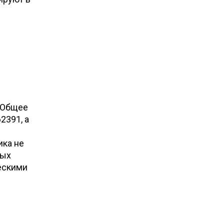
 Общее
2391, а
ика не
мых
ескими