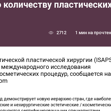
 количеству пластически
2712
1 мин на прочте
ической пластической хирургии (ISAP
о международного исследования
косметических процедур, сообщается на
com
д демонстрирует новую иерархию стран, где наибол
ские и нехирургические эстетические / косметическ
полняются сертифицированными специалистами,