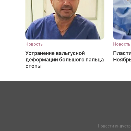
Новость
Новость
Устранение вальгусной
Пласти
деформации большого пальца
Ноябр
стопы
Новости индустр