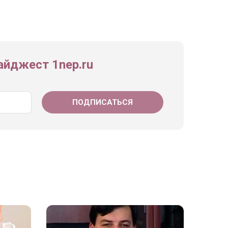
йджест 1nep.ru