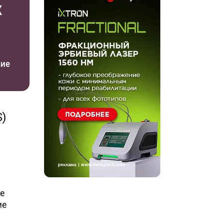
х
ние
S)
ее
ие