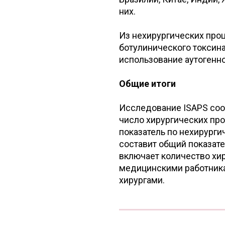
них.
Из нехирургических про
ботулинического токсина 
использование аутогенно
Общие итоги
Исследование ISAPS соо
число хирургических про
показатель по нехирурги
составит общий показате
включает количество хи
медицинскими работника
хирургами.