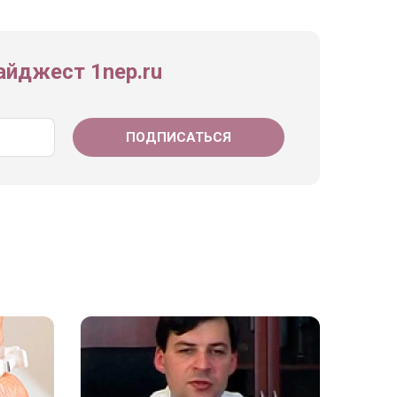
йджест 1nep.ru