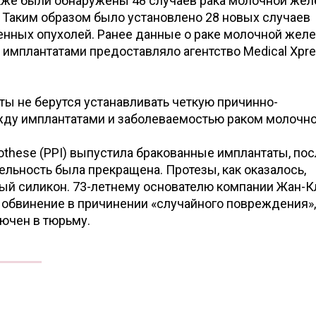
акже были обнаружены 48 случаев рака молочной жел
 Таким образом было установлено 28 новых случаев
енных опухолей. Ранее данные о раке молочной желе
имплантатами предоставляло агентство Medical Xpr
ты не берутся устанавливать четкую причинно-
ду имплантатами и заболеваемостью раком молочн
rothese (PPI) выпустила бракованные имплантаты, по
ятельность была прекращена. Протезы, как оказалось,
й силикон. 73-летнему основателю компании Жан-К
обвинение в причинении «случайного повреждения»,
ючен в тюрьму.