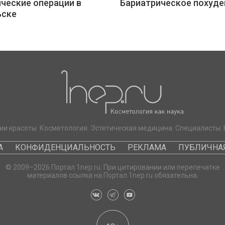
ческие операции в
Бариатрическое похуде
ьске
ии красоты. Косметология. Эстетическая медицина. Специалисты. 
А
КОНФИДЕНЦИАЛЬНОСТЬ
РЕКЛАМА
ПУБЛИЧНАЯ
© 2009–2026 Портал 1nep.ru. При цитировании или перепечатке
материалов ссылка на Портал 1nep.ru обязательна.