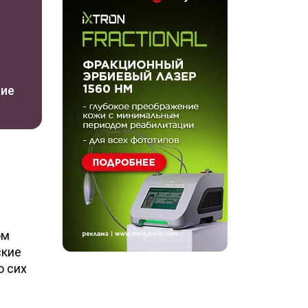
ние
ом
ские
о сих