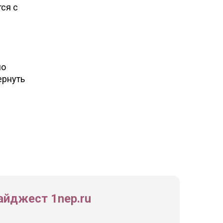
ся с
мо
ернуть
йджест 1nep.ru