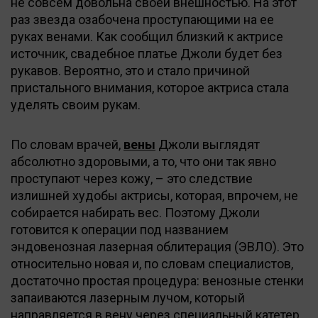
не совсем довольна своей внешностью. На этот
раз звезда озабочена проступающими на ее
руках венами. Как сообщил близкий к актрисе
источник, свадебное платье Джоли будет без
рукавов. Вероятно, это и стало причиной
пристального внимания, которое актриса стала
уделять своим рукам.
По словам врачей,
вены
Джоли выглядят
абсолютно здоровыми, а то, что они так явно
проступают через кожу, – это следствие
излишней худобы актрисы, которая, впрочем, не
собирается набирать вес. Поэтому Джоли
готовится к операции под названием
эндовенозная лазерная облитерация (ЭВЛО). Это
относительно новая и, по словам специалистов,
достаточно простая процедура: венозные стенки
запаиваются лазерным лучом, который
направляется в вену через специальный катетер.