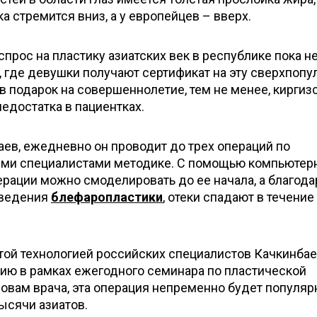
а стремится вниз, а у европейцев – вверх.
спрос на пластику азиатских век в республике пока н
, где девушки получают сертификат на эту сверхпоп
 подарок на совершеннолетие, тем не менее, киргиз
едостатка в пациентках.
ев, ежедневно он проводит до трех операций по
ими специалистами методике. С помощью компьютер
рации можно смоделировать до ее начала, а благода
оведения
блефаропластики
, отеки спадают в течение
той технологией российских специалистов Качкинба
цию в рамках ежегодного семинара по пластической
ловам врача, эта операция непременно будет популяр
ысячи азиатов.