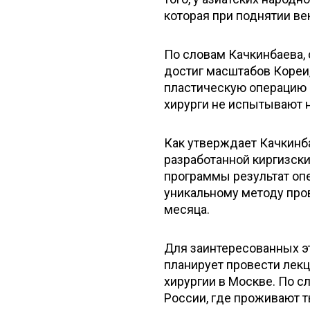
которая при поднятии век
По словам Качкинбаева, 
достиг масштабов Кореи
пластическую операцию в
хирурги не испытывают н
Как утверждает Качкинба
разработанной киргизск
программы результат опе
уникальному методу пр
месяца.
Для заинтересованных э
планирует провести лек
хирургии в Москве. По с
России, где проживают т