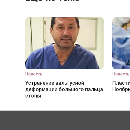
Новость
Новость
Устранение вальгусной
Пласти
деформации большого пальца
Ноябр
стопы