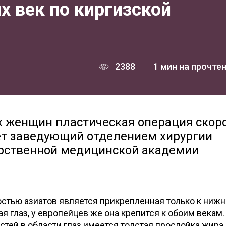
х век по киргизской
2388
1 мин на прочте
х женщин пластическая операция скор
ает заведующий отделением хирургии
рственной медицинской академии
стью азиатов является прикрепленная только к ниж
 глаз, у европейцев же она крепится к обоим векам
остей в области глаз имеется толстая прослойка жира,