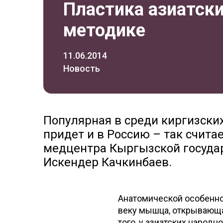
Пластика азиатски
методике
11.06.2014
Новость
Популярная в среди киргизски
придет и в Россию – так счит
медцентра Кыргызской госуда
Искендер Качкинбаев.
Анатомической особенно
веку мышца, открывающая
того, у азиатских народн