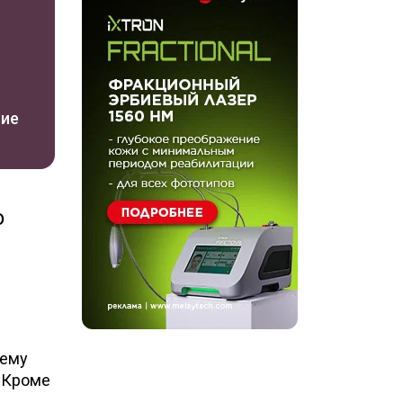
ние
о
нему
. Кроме