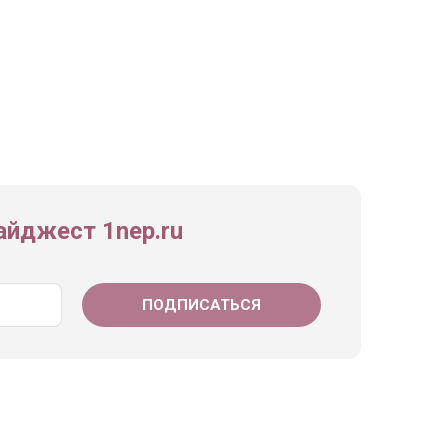
йджест 1nep.ru