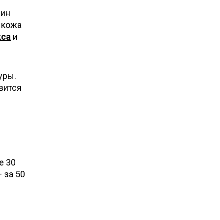
щин
 кожа
кса
и
уры.
вится
е 30
 за 50
.