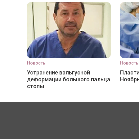
Новость
Новость
Устранение вальгусной
Пласти
деформации большого пальца
Ноябр
стопы