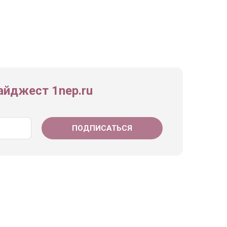
йджест 1nep.ru