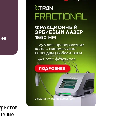
ние
т
уристов
ичение