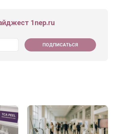
йджест 1nep.ru