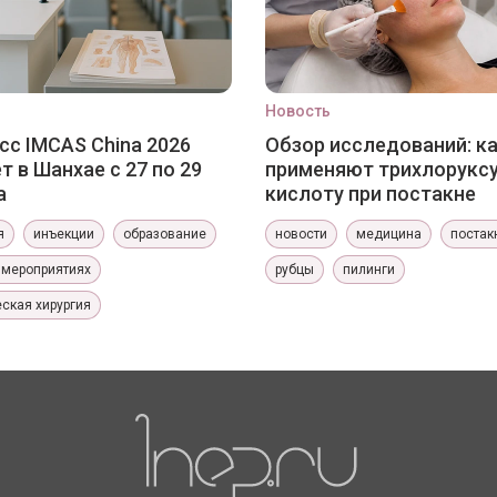
Новость
сс IMCAS China 2026
Обзор исследований: к
т в Шанхае с 27 по 29
применяют трихлорукс
а
кислоту при постакне
я
инъекции
образование
новости
медицина
постак
 мероприятиях
рубцы
пилинги
ская хирургия