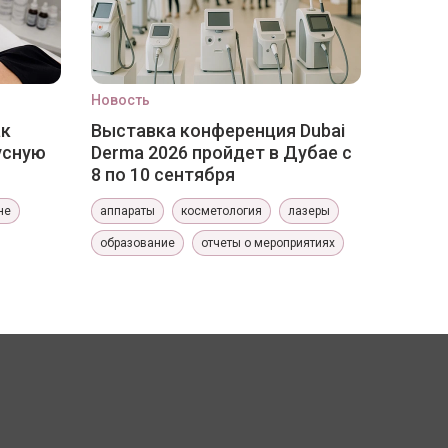
Новость
ак
Выставка конференция Dubai
усную
Derma 2026 пройдет в Дубае с
8 по 10 сентября
не
аппараты
косметология
лазеры
образование
отчеты о мероприятиях