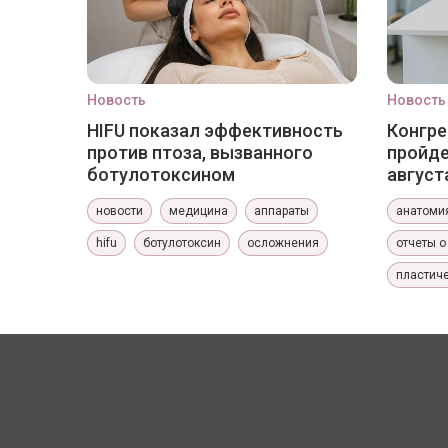
Новость
Новость
HIFU показал эффективность
Конгре
против птоза, вызванного
пройде
ботулотоксином
август
новости
медицина
аппараты
анатоми
hifu
ботулотоксин
осложнения
отчеты о
пластиче