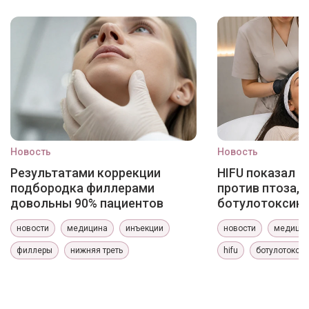
Новость
Новость
Результатами коррекции
HIFU показал 
подбородка филлерами
против птоза, 
довольны 90% пациентов
ботулотоксин
новости
медицина
инъекции
новости
медици
филлеры
нижняя треть
hifu
ботулотокси