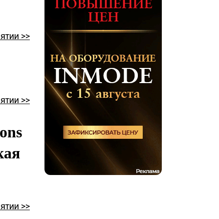
ятии >>
ятии >>
ons
кая
ятии >>