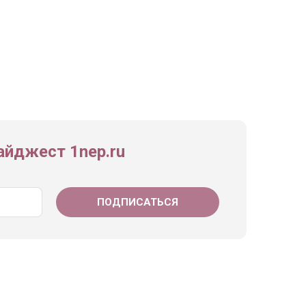
йджест 1nep.ru