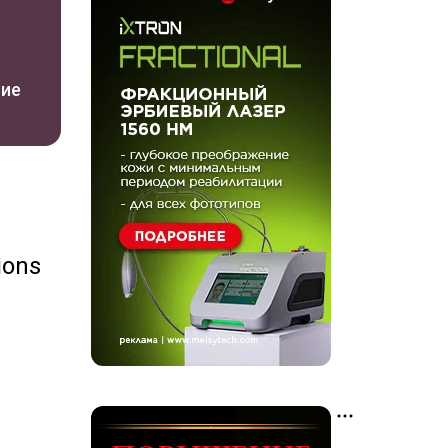
ние
ions