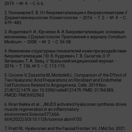
2019. – №. 4. – С. 6-6.
Пономарев Е. В. От биоревитализации к биореволюметрии //
Дерматовенерология. Косметология. – 2016. – Т. 2. – №. 4. – С.
479–483.
Индилова Н. И., Юрченко А. И. Биоревитализация: основные
механизмы //Дерматология. Приложение к журналу Consilium
Medicum. – 2008. – №. 2. – С. 56-58.
Изменения структурных показателей кожи при воздействии
биоревитализации / Ю. В. Кудревич, Г. В. Сычугов, О. Р.
Зиганшин, Т. А. Заяц. // Уральский медицинский журнал. -
2016. – T. 136, № 3. – С. 113-115.
Ciccone V, Zazzetta M, Morbidelli L. Comparison of the Effect of
Two Hyaluronic Acid Preparations on Fibroblast and Endothelial
Cell Functions Related to Angiogenesis. Cells. 2019 Nov
21;8(12):1479. doi: 10.3390/cells8121479. PMID: 31766389;
PMCID: PMC6952963.
Kiran Nakka et al. , JMJD3 activated hyaluronan synthesis drives
muscle regeneration in an inflammatory
environment.Science377,666-
669(2022).DOI:10.1126/science.abm9735
Pratt RL. Hyaluronan and the Fascial Frontier. Int J Mol Sci. 2021