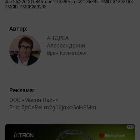
Jun 25;22(13):6845. doi: 10.3390/ijms22136845. PMID: 34202183;
PMCID: PMC8269293.
Автор:
АНДРЕА
Алессандрини
Врач-косметолог
Реклама:
ООО «Маспи Лайн»
Erid: 5jtCeReLm2g13jnxcGoHSMm