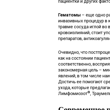
пациентки и других факт
Гематомы
– еще одно р
инвазивных процедур в 
травме сосуда иглой во
кровоизлияний, стоит у
препаратов, антикоагуля
Очевидно, что постпроц
как на состоянии пациент
соответственно, восприя
закономерная цель – м
явлений, в том числе на
Достичь ее помогают ср
ухода, которые предлага
®
Лимфомиозот
, Траумел
Современное 