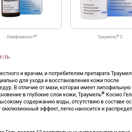
®
®
Лимфомиозот
Траумель
С
ель
стного и врачам, и потребителям препарата Траумел
циально для ухода и восстановления кожи после
дур. В отличие от мази, которая имеет липофильную 
®
овение в глубокие слои кожи, Траумель
Космо Гел
высокому содержанию воды, отсутствию в составе о
т окклюзионный эффект, легко наносится и распреде