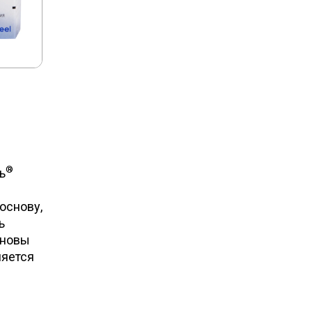
®
ь
основу,
ь
сновы
ляется