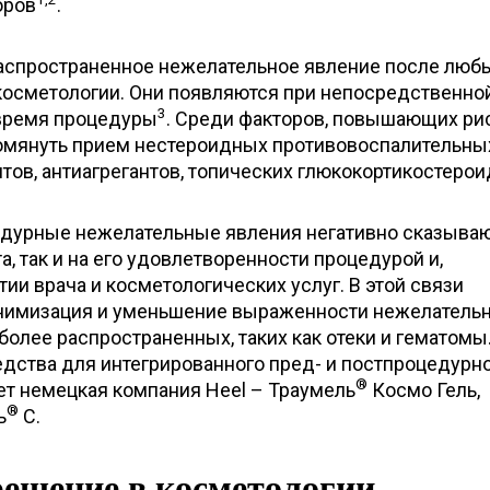
оров
.
аспространенное нежелательное явление после люб
косметологии. Они появляются при непосредственно
3
 время процедуры
. Среди факторов, повышающих ри
помянуть прием нестероидных противовоспалительны
нтов, антиагрегантов, топических глюкокортикостеро
едурные нежелательные явления негативно сказыва
а, так и на его удовлетворенности процедурой и,
тии врача и косметологических услуг. В этой связи
инимизация и уменьшение выраженности нежелатель
иболее распространенных, таких как отеки и гематомы
едства для интегрированного пред- и постпроцедурн
®
ет немецкая компания Heel – Траумель
Космо Гель,
®
ь
С.
решение в косметологии