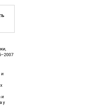
ть
ки,
05–2007
 и
их
 и
а у