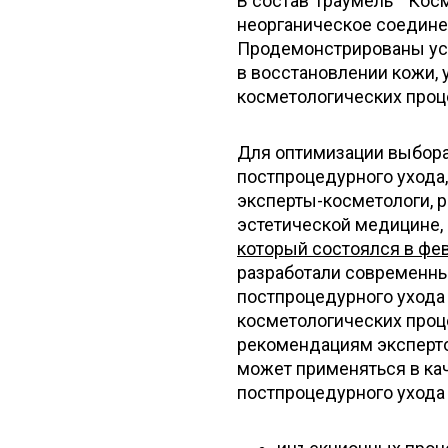
В состав Траумель
Косм
неорганическое соедине
Продемонстрированы усп
в восстановлении кожи,
косметологических проце
Для оптимизации выбора
постпроцедурного ухода
эксперты-косметологи, 
эстетической медицине,
который состоялся в фев
разработали современны
постпроцедурного ухода
косметологических проц
рекомендациям эксперто
может применяться в ка
постпроцедурного ухода