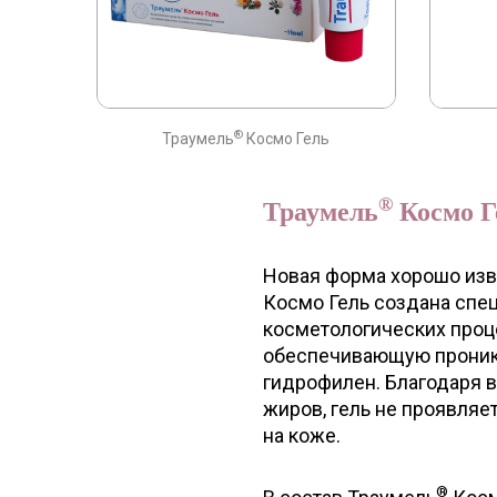
®
Траумель
Космо Гель
®
Траумель
Космо Г
Новая форма хорошо изве
Космо Гель создана спе
косметологических проце
обеспечивающую проникн
гидрофилен. Благодаря 
жиров, гель не проявляе
на коже.
®