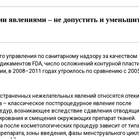
и явлениями – не допустить и уменьши
о управления по санитарному надзору за качеством
дикаментов FDA, число осложнений контурной пласти
и, в 2008–2011 годах утроилось по сравнению с 20
остраненных нежелательных явлений относятся отеки
ма – классическое постпроцедурное явление после
едур, возникающее вследствие сдавления отводящ
мирования и смещения окружающих препарат тканей.
 после косметологических процедур зависит от типа
репарата, зоны введения, фазы менструального цикл
1,2