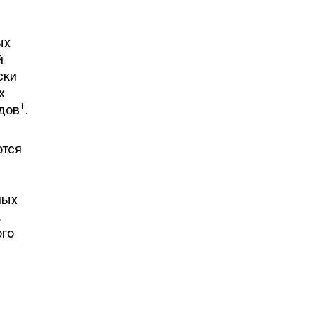
ых
й
ски
х
1
идов
.
ются
ных
.
ого