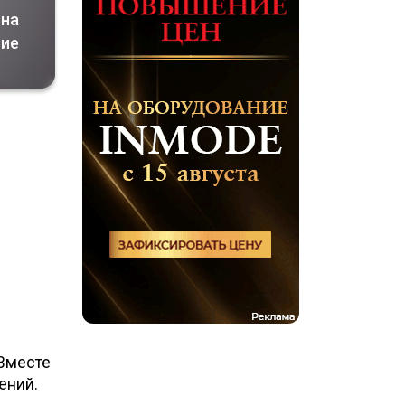
вна
ние
 Вместе
ений.