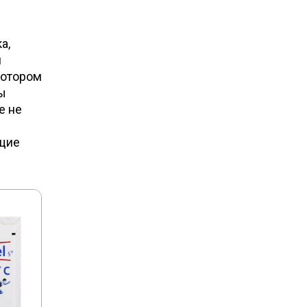
а,
и
котором
ы
е не
щие