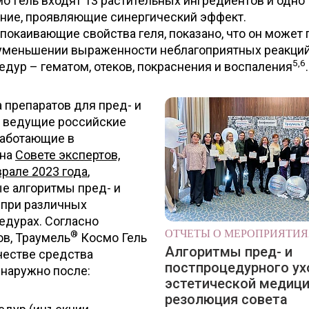
о Гель входят 13 растительных ингредиентов и одно
ние, проявляющие синергический эффект.
окаивающие свойства геля, показано, что он может
 уменьшении выраженности неблагоприятных реакци
5,6
дур – гематом, отеков, покраснения и воспаления
.
 препаратов для пред- и
, ведущие российские
работающие в
 на
Совете экспертов,
рале 2023 года
,
е алгоритмы пред- и
 при различных
едурах. Согласно
ОТЧЕТЫ О МЕРОПРИЯТИ
®
в, Траумель
Космо Гель
Алгоритмы пред- и
честве средства
постпроцедурного ух
 наружно после:
эстетической медици
резолюция совета