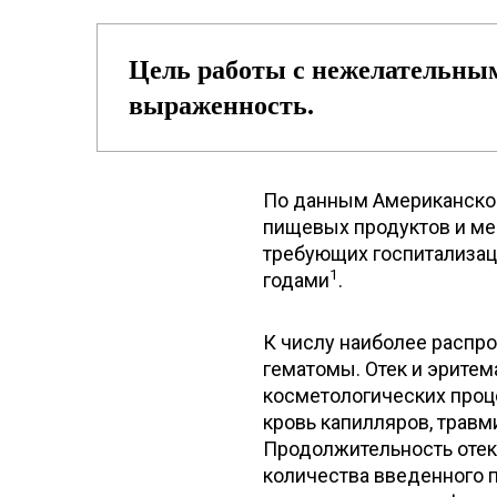
Цель работы с нежелательным
выраженность.
По данным Американског
пищевых продуктов и ме
требующих госпитализаци
1
годами
.
К числу наиболее распр
гематомы. Отек и эрите
косметологических проц
кровь капилляров, трав
Продолжительность отека
количества введенного п