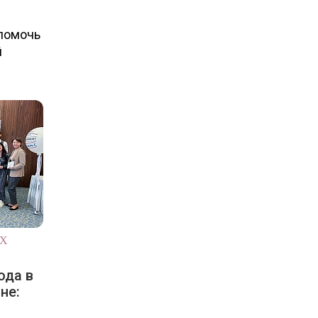
 помочь
й
ЯХ
ода в
не: