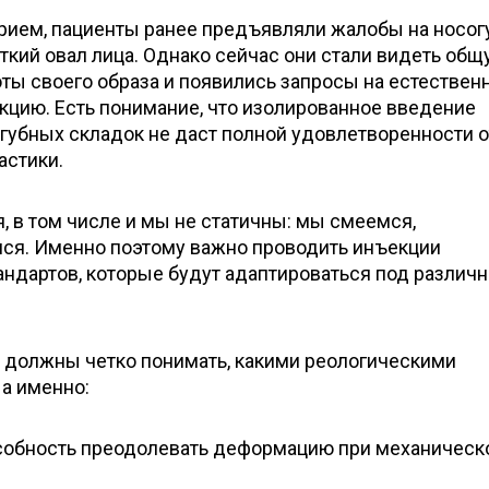
рием, пациенты ранее предъявляли жалобы на носо
ткий овал лица. Однако сейчас они стали видеть общ
оты своего образа и появились запросы на естествен
цию. Есть понимание, что изолированное введение
губных складок не даст полной удовлетворенности о
астики.
, в том числе и мы не статичны: мы смеемся,
мся. Именно поэтому важно проводить инъекции
андартов, которые будут адаптироваться под различ
ы должны четко понимать, какими реологическими
 а именно:
особность преодолевать деформацию при механическ