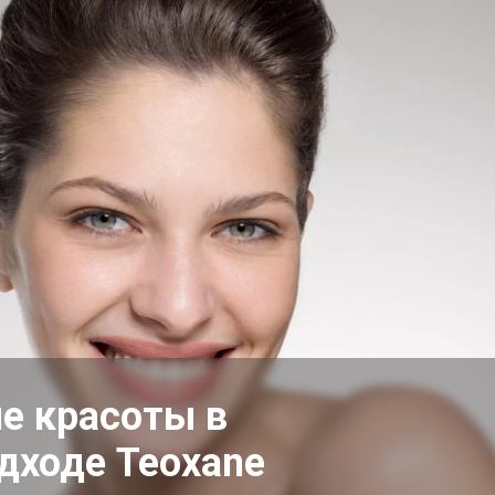
е красоты в
дходе Teoxane