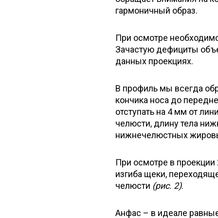
гармоничный образ.
При осмотре необходимо 
Зачастую дефициты объе
данных проекциях.
В профиль мы всегда об
кончика носа до передне
отступать на 4 мм от лин
челюсти, длину тела ниж
нижнечелюстных жиров
При осмотре в проекции
изгиба щеки, переходящ
челюсти
(рис. 2)
.
Анфас – в идеале равны