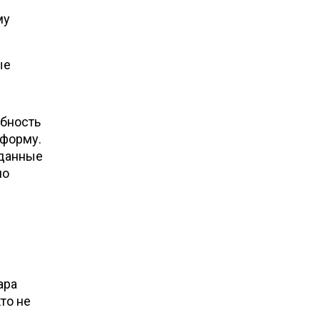
му
ые
обность
 форму.
зданные
но
ара
то не