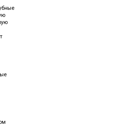
губные
ую
ную
т
ные
ом