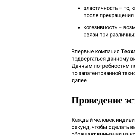
эластичность – то,
после прекращения 
когезивность – воз
связи при различны
Впервые компания
Teox
подвергаться данному в
Данным потребностям п
по запатентованной техн
далее.
Проведение эс
Каждый человек индивид
секунд, чтобы сделать в
обращает внимания на ко