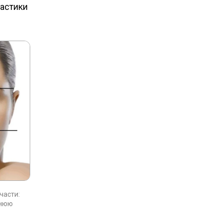
астики
 части:
жнюю