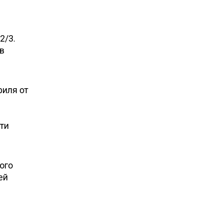
2/3.
в
филя от
ти
ого
ей