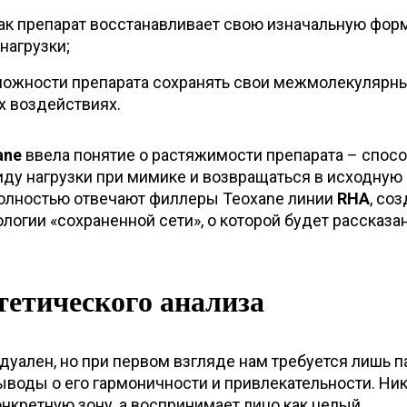
 как препарат восстанавливает свою изначальную фор
нагрузки;
можности препарата сохранять свои межмолекулярн
х воздействиях.
ane
ввела понятие о растяжимости препарата – спос
иду нагрузки при мимике и возвращаться в исходную
олностью отвечают филлеры Teoxane линии
RHA
, со
ологии «сохраненной сети», о которой будет рассказа
тетического анализа
уален, но при первом взгляде нам требуется лишь п
ыводы о его гармоничности и привлекательности. Ник
нкретную зону, а воспринимает лицо как целый