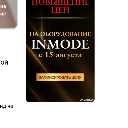
вна
ние
вой
енд на