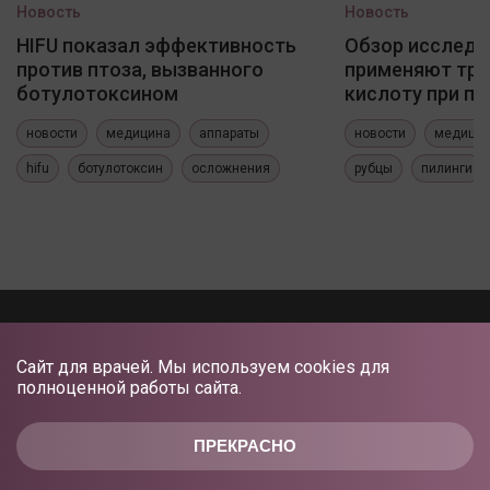
Новость
Новость
HIFU показал эффективность
Обзор исследо
против птоза, вызванного
применяют три
ботулотоксином
кислоту при по
новости
медицина
аппараты
новости
медици
hifu
ботулотоксин
осложнения
рубцы
пилинги
Сайт для врачей. Мы используем cookies для
полноценной работы сайта.
ПРЕКРАСНО
О ПРОЕКТЕ
ПРАВИЛА
КОНФИДЕНЦИАЛЬНОСТЬ