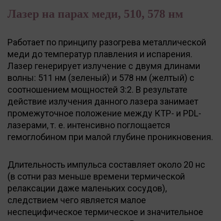
Лазер на парах меди, 510, 578 нм
Работает по принципу разогрева металлической
меди до температур плавления и испарения.
Лазер генерирует излучение с двумя длинами
волны: 511 нм (зеленый) и 578 нм (желтый) с
соотношением мощностей 3:2. В результате
действие излучения данного лазера занимает
промежуточное положение между КТР- и РDL-
лазерами, т. е. интенсивно поглощается
гемоглобином при малой глубине проникновения.
Длительность импульса составляет около 20 нс
(в сотни раз меньше времени термической
релаксации даже маленьких сосудов),
следствием чего является малое
неспецифическое термическое и значительное