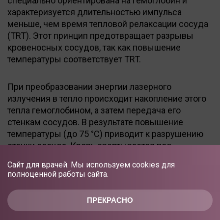
специально ориентирована на гемоглобин и
характеризуется длительностью импульса
меньше, чем время тепловой релаксации сосуда
(TRT). Этот принцип предотвращает разрывы
кровеносных сосудов, так как повышение
температуры соответствует TRT.
При преобразовании энергии лазерного
излучения в тепло происходит накопление этого
тепла гемоглобином, а затем передача его
стенкам сосудов. В результате повышение
температуры (до 75 °С) приводит к разрушению
стенки сосуда. Кровь свертывается под
действием температуры. Эти два эффекта
Сайт для врачей. Мы используем cookies для
делают возможным склерозирование сосуда.
полноценной работы сайта.
Особенностью данной лазерной системы
ПРЕКРАСНО
является мультиимпульсная технология.