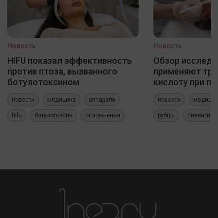
Новость
Новость
HIFU показал эффективность
Обзор исследо
против птоза, вызванного
применяют три
ботулотоксином
кислоту при по
новости
медицина
аппараты
новости
медици
hifu
ботулотоксин
осложнения
рубцы
пилинги