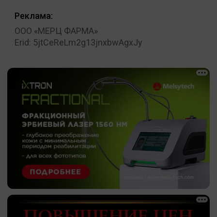
Реклама:
ООО «МЕРЦ ФАРМА»
Erid: 5jtCeReLm2g13jnxbwAgxJy