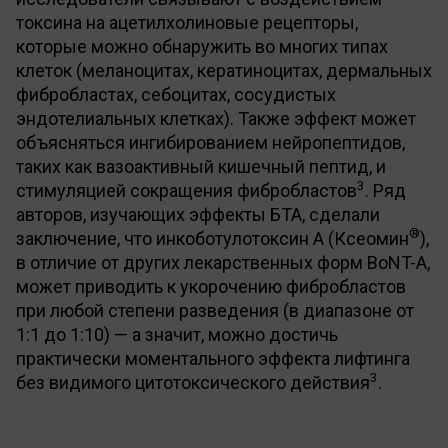
токсина на ацетилхолиновые рецепторы,
которые можно обнаружить во многих типах
клеток (меланоцитах, кератиноцитах, дермальных
фибробластах, себоцитах, сосудистых
эндотелиальных клетках). Также эффект может
объясняться ингибированием нейропептидов,
таких как вазоактивный кишечный пептид, и
3
стимуляцией сокращения фибробластов
. Ряд
авторов, изучающих эффекты БТА, сделали
®
заключение, что инкоботулотоксин А (Ксеомин
),
в отличие от других лекарственных форм BoNT-A,
может приводить к укорочению фибробластов
при любой степени разведения (в диапазоне от
1:1 до 1:10) — а значит, можно достичь
практически моментального эффекта лифтинга
3
без видимого цитотоксического действия
.