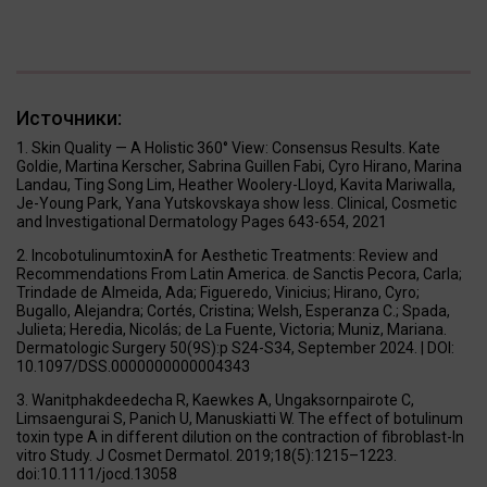
Источники:
Skin Quality — A Holistic 360° View: Consensus Results. Kate
Goldie, Martina Kerscher, Sabrina Guillen Fabi, Cyro Hirano, Marina
Landau, Ting Song Lim, Heather Woolery-Lloyd, Kavita Mariwalla,
Je-Young Park, Yana Yutskovskaya show less. Clinical, Cosmetic
and Investigational Dermatology Pages 643-654, 2021
IncobotulinumtoxinA for Aesthetic Treatments: Review and
Recommendations From Latin America. de Sanctis Pecora, Carla;
Trindade de Almeida, Ada; Figueredo, Vinicius; Hirano, Cyro;
Bugallo, Alejandra; Cortés, Cristina; Welsh, Esperanza C.; Spada,
Julieta; Heredia, Nicolás; de La Fuente, Victoria; Muniz, Mariana.
Dermatologic Surgery 50(9S):p S24-S34, September 2024. | DOI:
10.1097/DSS.0000000000004343
Wanitphakdeedecha R, Kaewkes A, Ungaksornpairote C,
Limsaengurai S, Panich U, Manuskiatti W. The effect of botulinum
toxin type A in different dilution on the contraction of fibroblast-In
vitro Study. J Cosmet Dermatol. 2019;18(5):1215–1223.
doi:10.1111/jocd.13058