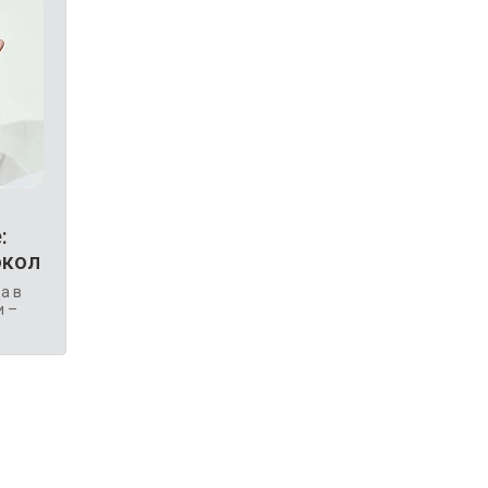
:
окол
а в
и –