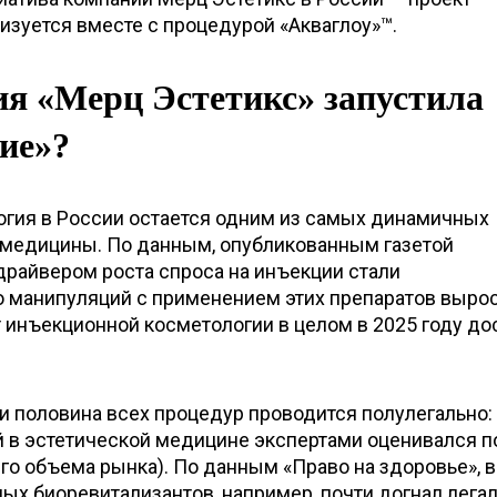
изуется вместе с процедурой «Акваглоу»™.
я «Мерц Эстетикс» запустила
ие»?
гия в России остается одним из самых динамичных
 медицины. По данным, опубликованным газетой
драйвером роста спроса на инъекции стали
о манипуляций с применением этих препаратов вырос
рот инъекционной косметологии в целом в 2025 году до
ти половина всех процедур проводится полулегально:
в эстетической медицине экспертами оценивался п
его объема рынка). По данным «Право на здоровье», в
ных биоревитализантов, например, почти догнал лега