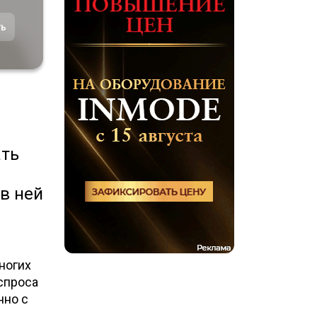
ть
ать
в ней
ногих
 спроса
нно с