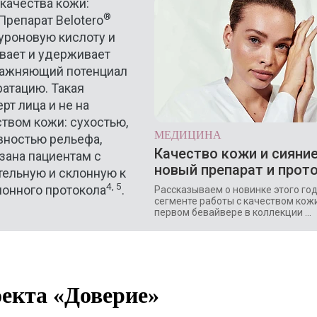
качества кожи:
®
Препарат Belotero
уроновую кислоту и
ивает и удерживает
влажняющий потенциал
атацию. Такая
рт лица и не на
ством кожи: сухостью,
МЕДИЦИНА
вностью рельефа,
Качество кожи и сияние
зана пациентам с
новый препарат и прот
тельную и склонную к
4, 5
онного протокола
.
Рассказываем о новинке этого год
сегменте работы с качеством кож
первом бевайвере в коллекции ...
оекта «Доверие»