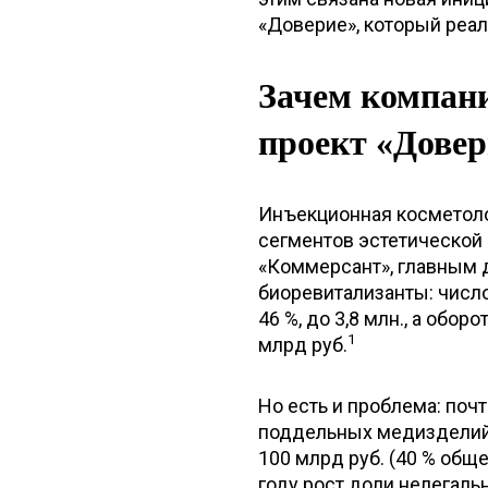
«Доверие», который реал
Зачем компани
проект «Довер
Инъекционная косметоло
сегментов эстетической
«Коммерсант», главным 
биоревитализанты: числ
46 %, до 3,8 млн., а обо
1
млрд руб.
Но есть и проблема: поч
поддельных медизделий 
100 млрд руб. (40 % общ
году рост доли нелегаль