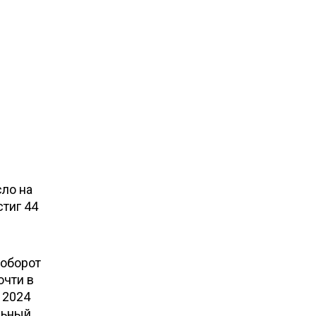
ло на
стиг 44
 оборот
очти в
 2024
льный,