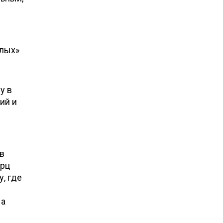
елых»
у в
ий и
 в
ерц
, где
 а