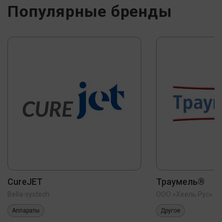
Популярные бренды
CureJET
Траумель®
Bella-systech
ООО «Хеель Рус»
Аппараты
Другое