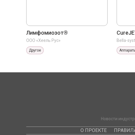
Лимфомиозот®
CureJE
ООО «Хеель Рус»
Bella-sys
Другое
Аппарат
Новости индустр
О ПРОЕКТЕ
ПРАВИЛ