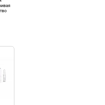
й
чивая
тво