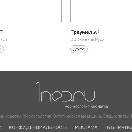
T
Траумель®
tech
ООО «Хеель Рус»
ы
Другое
ии красоты. Косметология. Эстетическая медицина. Специалисты. 
А
КОНФИДЕНЦИАЛЬНОСТЬ
РЕКЛАМА
ПУБЛИЧНАЯ