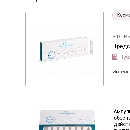
Косме
BTC Bio
Предс
Пуб
Интенс
Ампул
обесп
действ