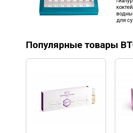
гиалур
коктей
водный
для су
Популярные товары BTC