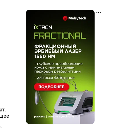
ат,
ющее