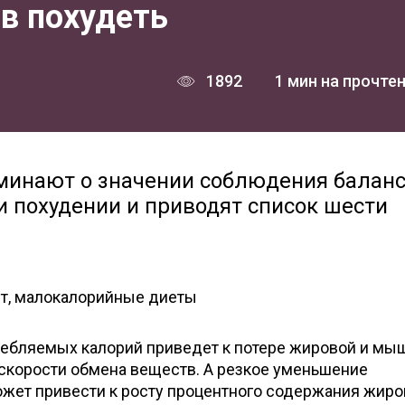
в похудеть
1892
1 мин на прочте
минают о значении соблюдения балан
и похудении и приводят список шести
ост, малокалорийные диеты
ебляемых калорий приведет к потере жировой и мы
 скорости обмена веществ. А резкое уменьшение
ожет привести к росту процентного содержания жир