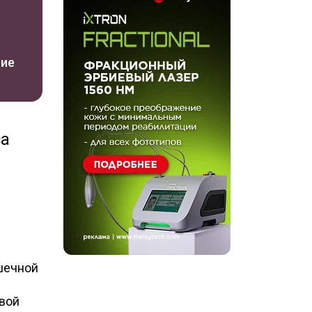
ние
са
шечной
овой