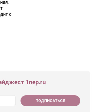
ения
.
ут
дит к
йджест 1nep.ru