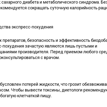
к сахарного диабета и метаболического синдрома. Бе
рекомендуется сокращать суточную калорийность рац
едства экспресс-похудения
х препаратов, безопасность и эффективность биодоб
с-похудения зачастую являются лишь пустыми и
щаниями производителя. Перед приемом любого сре
оконсультироваться с врачом.
бусловлен потерей жидкости, что грозит обезвожива
сом. Чтобы вывести токсины, диетологи рекоменду
 богатую клетчаткой пищу.