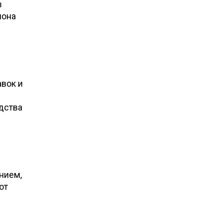
з
иона
авок и
дства
нием,
ют