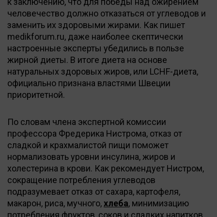
к заключению, что для победы над ожирением
человечество должно отказаться от углеводов и
заменить их здоровыми жирами. Как пишет
medikforum.ru, даже наиболее скептически
настроенные эксперты убедились в пользе
жирной диеты. В итоге диета на основе
натуральных здоровых жиров, или LCHF-диета,
официально признана властями Швеции
приоритетной.
По словам члена экспертной комиссии
профессора Фредерика Нистрома, отказ от
сладкой и крахмалистой пищи поможет
нормализовать уровни инсулина, жиров и
холестерина в крови. Как рекомендует Нистром,
сокращение потребления углеводов
подразумевает отказ от сахара, картофеля,
макарон, риса, мучного,
хлеба
, минимизацию
потребления фруктов, соков и сладких напитков.