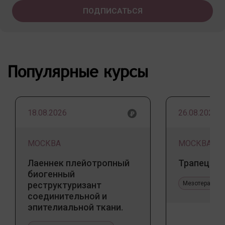
Популярные курсы
18.08.2026
26.08.2026
МОСКВА
МОСКВА
Лаеннек плейотропный
Трапеция 
биогенный
реструктуризант
Мезотерапия 
соединительной и
эпителиальной ткани.
Прикладное значение в