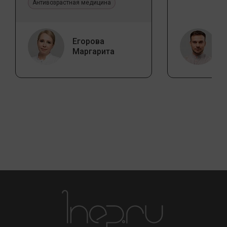
эстетической медицине
Антивозрастная медицина
Егорова
Маргарита