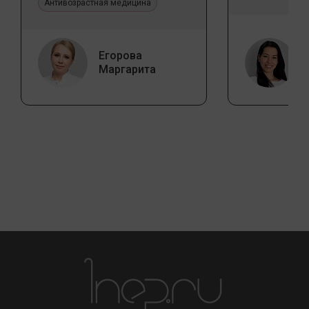
эстетической медицине
Антивозрастная медицина
Егорова
Маргарита