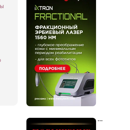
СЫ
а
о