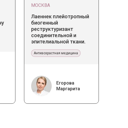
МОСКВА
Лаеннек плейотропный
ну
биогенный
реструктуризант
соединительной и
эпителиальной ткани.
Прикладное значение в
эстетической медицине
Антивозрастная медицина
Егорова
Маргарита