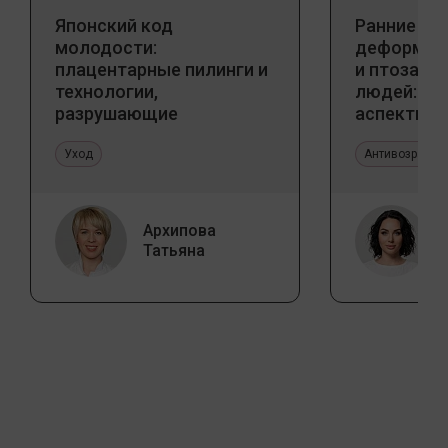
Японский код
Ранние пр
молодости:
деформаци
плацентарные пилинги и
и птоза у
технологии,
людей: к
разрушающие
аспекты и
стереотипы
тенденции
Уход
Антивозрастн
Архипова
Татьяна