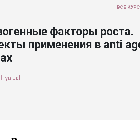
ВСЕ КУР
зогенные факторы роста.
кты применения в anti ag
лах
Hyalual