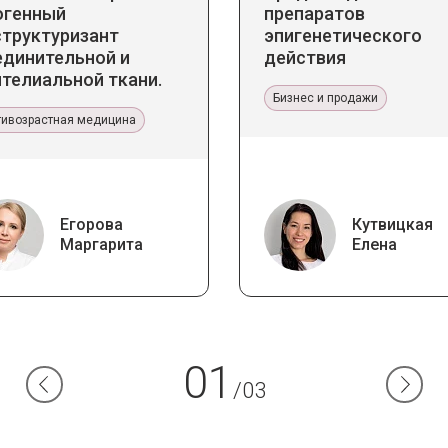
огенный
препаратов
структуризант
эпигенетического
единительной и
действия
телиальной ткани.
икладное значение в
Бизнес и продажи
тетической медицине
тивозрастная медицина
Егорова
Кутвицкая
Маргарита
Елена
01
/03