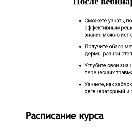
После вебина
Сможете узнать, п
эффективным реше
знания можно испо
Получите обзор ме
дермы разной степ
Углубите свои знан
перенесших травм
Узнаете, как забл
регенераторный и 
Расписание курса