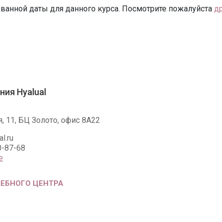
ванной даты для данного курса. Посмотрите пожалуйста
д
ния Hyalual
я, 11, БЦ Золото, офис 8А22
l.ru
0-87-68
е
ЧЕБНОГО ЦЕНТРА