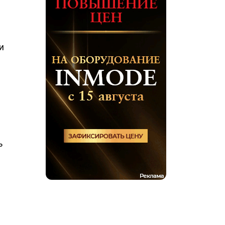
и
;
ь