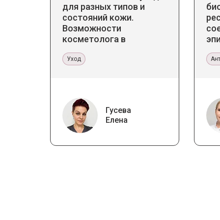
для разных типов и
би
состояний кожи.
ре
Возможности
со
косметолога в
эпи
кабинете и дома
Пр
Уход
эс
Ан
Гусева
Елена