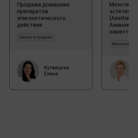
Продажа домашних
Мезотерап
препаратов
эстетичес
эпигенетического
(Aesthetic 
действия
Аминокис
заместите
Бизнес и продажи
Jalupro
Мезотерапия 
Кутвицкая
Елена