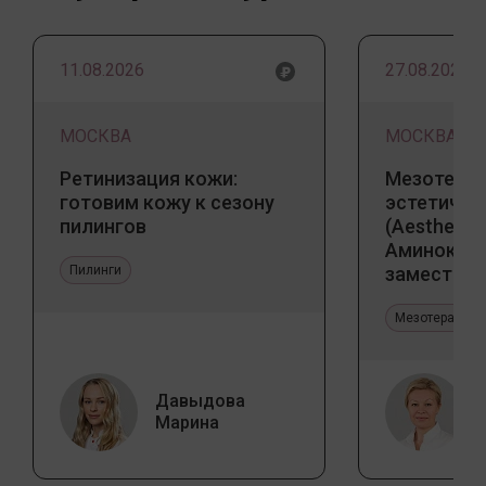
11.08.2026
27.08.2026
МОСКВА
МОСКВА
Ретинизация кожи:
Мезотерап
готовим кожу к сезону
эстетичес
пилингов
(Aesthetic 
Аминокис
Пилинги
заместите
Jalupro
Мезотерапия 
Давыдова
Марина