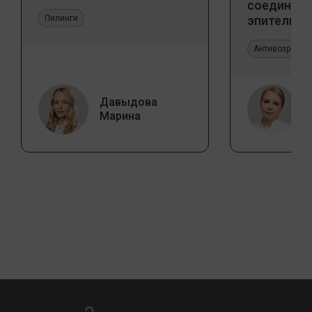
соедините
Пилинги
эпителиал
Прикладно
эстетичес
Антивозрастн
Давыдова
Марина