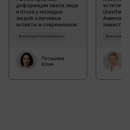
деформации овала лица
эстетичес
и птоза у молодых
(Aesthetic 
людей: ключевые
Аминокис
аспекты и современные
заместите
тенденции
Jalupro
Антивозрастная медицина
Мезотерапия 
Поташева
Юлия