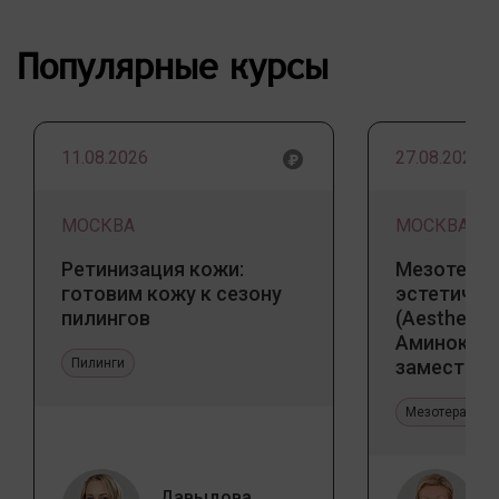
Популярные курсы
11.08.2026
27.08.2026
МОСКВА
МОСКВА
Ретинизация кожи:
Мезотерап
готовим кожу к сезону
эстетичес
пилингов
(Aesthetic 
Аминокис
Пилинги
заместите
Jalupro
Мезотерапия 
Давыдова