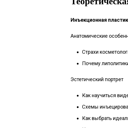
Теоретическа
Инъекционная пластик
Анатомические особенн
Страхи косметолог
Почему липолитик
Эстетический портрет
Как научиться вид
Схемы инъециров
Как выбрать идеал