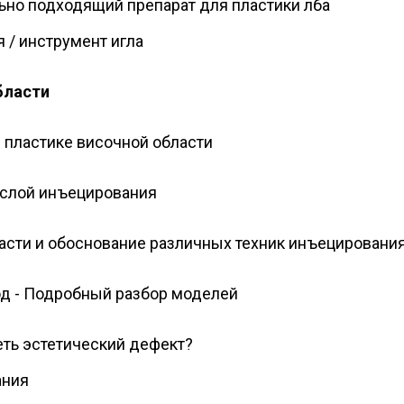
ьно подходящий препарат для пластики лба
 / инструмент игла
бласти
 пластике височной области
 слой инъецирования
асти и обоснование различных техник инъецировани
д - Подробный разбор моделей
еть эстетический дефект?
ания