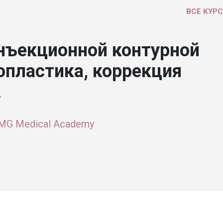
ВСЕ КУР
нъекционной контурной
опластика, коррекция
.
MG Medical Academy