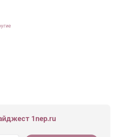
ругие
йджест 1nep.ru