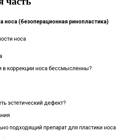
я часть
а носа (безоперационная ринопластика)
ости носа
а
и в коррекции носа бессмысленны?
еть эстетический дефект?
ания
ьно подходящий препарат для пластики носа