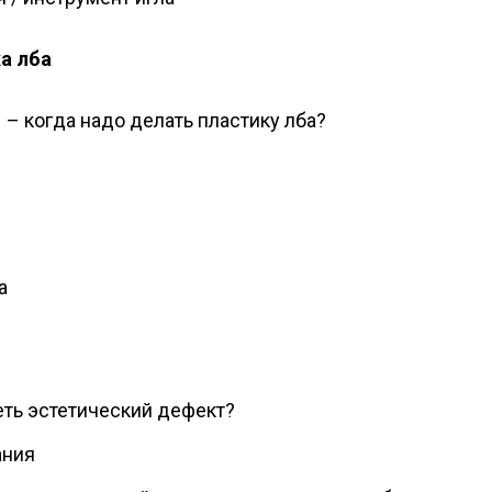
а лба
– когда надо делать пластику лба?
а
еть эстетический дефект?
ания