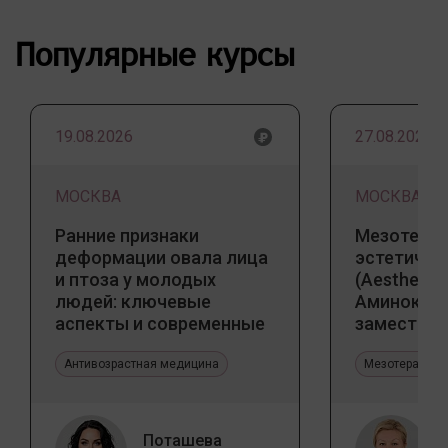
Популярные курсы
19.08.2026
27.08.2026
МОСКВА
МОСКВА
Ранние признаки
Мезотерап
деформации овала лица
эстетичес
и птоза у молодых
(Aesthetic 
людей: ключевые
Аминокис
аспекты и современные
заместите
тенденции
Jalupro
Антивозрастная медицина
Мезотерапия 
Поташева