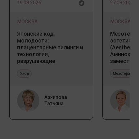
19.08.2026
27.08.2026
МОСКВА
МОСКВА
Японский код
Мезотерап
молодости:
эстетичес
плацентарные пилинги и
(Aesthetic 
технологии,
Аминокис
разрушающие
заместите
стереотипы
Jalupro
Уход
Мезотерапия 
Архипова
Татьяна