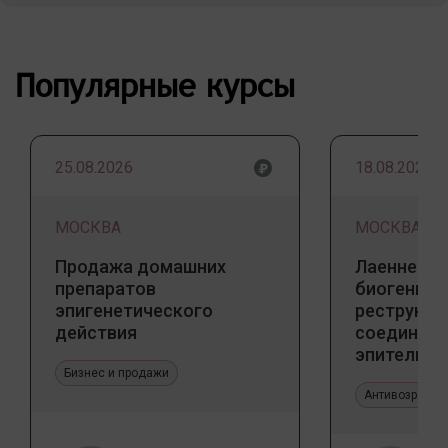
Популярные курсы
25.08.2026
18.08.2026
МОСКВА
МОСКВА
Продажа домашних
Лаеннек п
препаратов
биогенны
эпигенетического
реструкту
действия
соедините
эпителиал
Бизнес и продажи
Прикладно
эстетичес
Антивозрастн