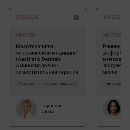
27.08.2026
19.08.2026
МОСКВА
МОСКВА
Мезотерапия в
Ранние пр
эстетической медицине
деформаци
(Aesthetic Dermal).
и птоза у
Аминокислотно-
людей: к
заместительная терапия
аспекты и
Jalupro
тенденции
Мезотерапия и биоревитализация
Антивозрастн
Тарасова
Ольга