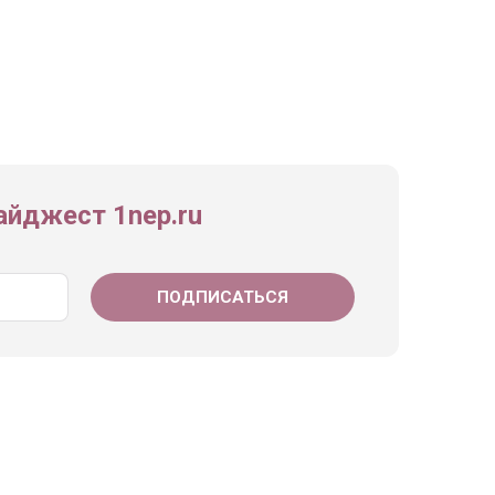
йджест 1nep.ru