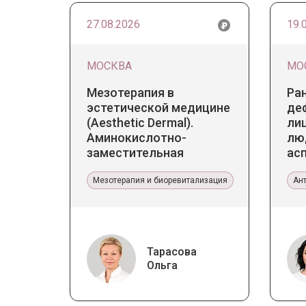
27.08.2026
19.
МОСКВА
МО
Мезотерапия в
Ра
эстетической медицине
де
(Aesthetic Dermal).
лиц
Аминокислотно-
лю
заместительная
ас
терапия Jalupro
те
Мезотерапия и биоревитализация
Ан
Тарасова
Ольга