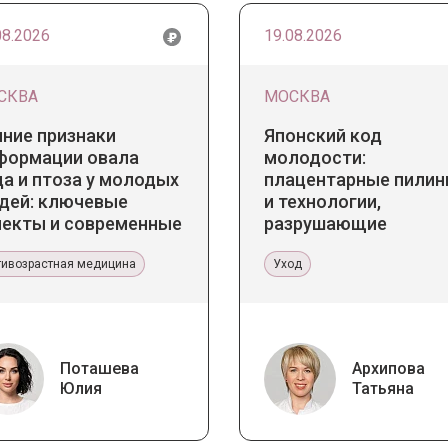
08.2026
19.08.2026
СКВА
МОСКВА
нние признаки
Японский код
формации овала
молодости:
а и птоза у молодых
плацентарные пилин
дей: ключевые
и технологии,
пекты и современные
разрушающие
нденции
стереотипы
тивозрастная медицина
Уход
Поташева
Архипова
Юлия
Татьяна