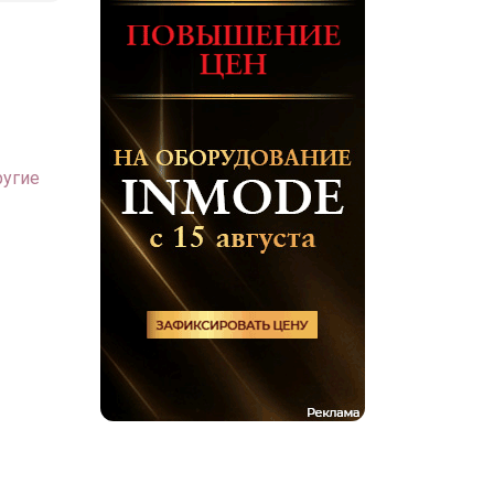
ругие