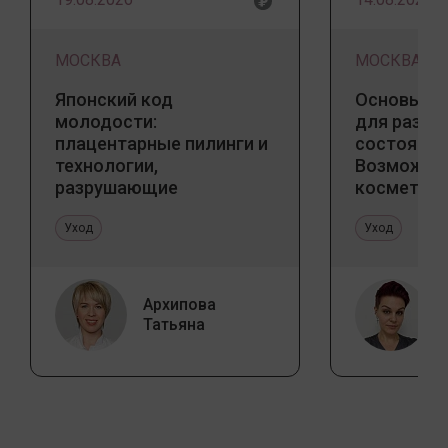
МОСКВА
МОСКВА
Японский код
Основы ба
молодости:
для разны
плацентарные пилинги и
состояний
технологии,
Возможно
разрушающие
косметоло
стереотипы
и дома
Уход
Уход
Архипова
Татьяна