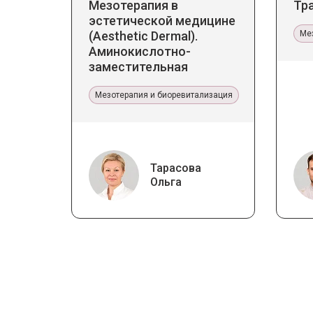
Мезотерапия в
Тр
эстетической медицине
(Aesthetic Dermal).
Ме
Аминокислотно-
заместительная
терапия Jalupro
Мезотерапия и биоревитализация
Тарасова
Ольга