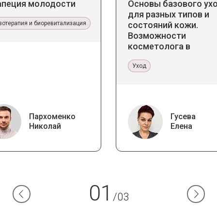
апеция молодости
Основы базового ух
для разных типов и
зотерапия и биоревитализация
состояний кожи.
Возможности
косметолога в
кабинете и дома
Уход
Пархоменко
Гусева
Николай
Елена
01
/03