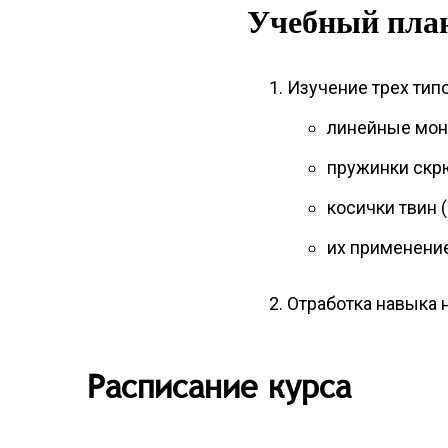
Учебный пла
Изучение трех тип
линейные мон
пружинки скр
косички твин (
их применение
Отработка навыка н
Расписание курса