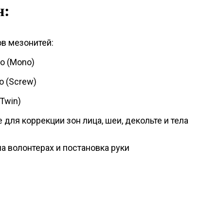
н:
ов мезонитей:
о (Mono)
ю (Screw)
Twin)
 для коррекции зон лица, шеи, декольте и тела
а волонтерах и постановка руки