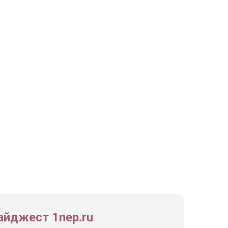
йджест 1nep.ru