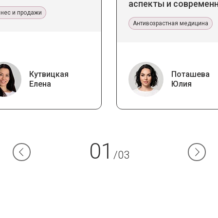
аспекты и современ
знес и продажи
тенденции
Антивозрастная медицина
Кутвицкая
Поташева
Елена
Юлия
01
/03