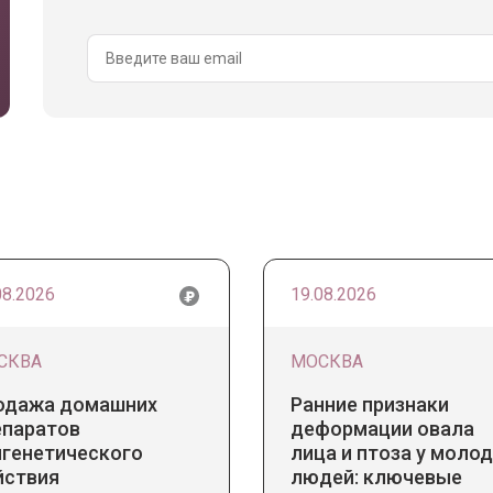
08.2026
19.08.2026
СКВА
МОСКВА
одажа домашних
Ранние признаки
епаратов
деформации овала
игенетического
лица и птоза у моло
йствия
людей: ключевые