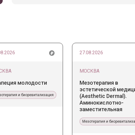
08.2026
27.08.2026
СКВА
МОСКВА
апеция молодости
Мезотерапия в
эстетической медиц
зотерапия и биоревитализация
(Aesthetic Dermal).
Аминокислотно-
заместительная
терапия Jalupro
Мезотерапия и биоревитализ