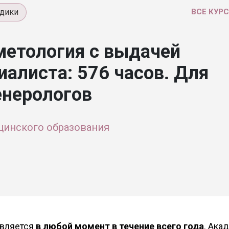
дики
ВСЕ КУР
метология с выдачей
иалиста: 576 часов. Для
енерологов
цинского образования
твляется
в любой момент в течение всего года
. Ака