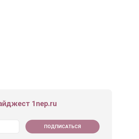
йджест 1nep.ru