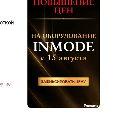
откой
ругие