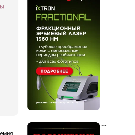
СЫ
демия