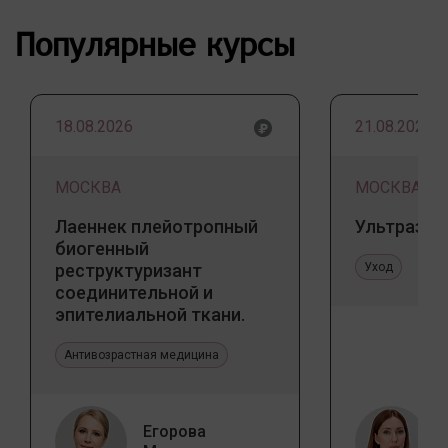
Популярные курсы
18.08.2026
21.08.2026
МОСКВА
МОСКВА
Лаеннек плейотропный
Ультразву
биогенный
реструктуризант
Уход
соединительной и
эпителиальной ткани.
Прикладное значение в
эстетической медицине
Антивозрастная медицина
Егорова