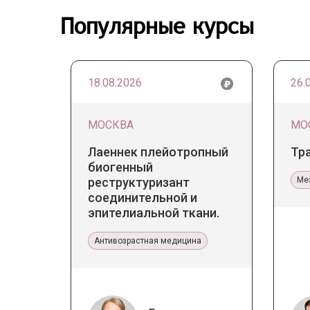
Популярные курсы
18.08.2026
26.
МОСКВА
МО
Лаеннек плейотропный
Тр
биогенный
реструктуризант
Ме
соединительной и
эпителиальной ткани.
Прикладное значение в
эстетической медицине
Антивозрастная медицина