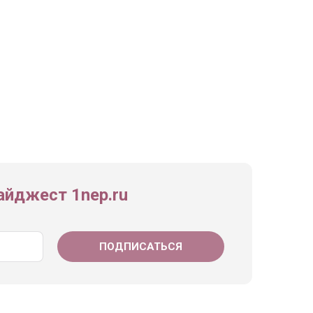
йджест 1nep.ru