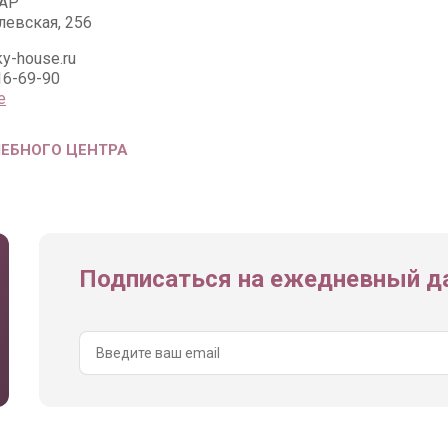
АР
левская, 256
ky-house.ru
16-69-90
е
ЧЕБНОГО ЦЕНТРА
Подписаться на ежедневный да