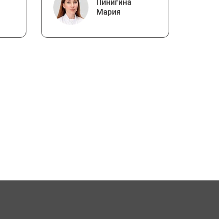
Пинигина
Мария