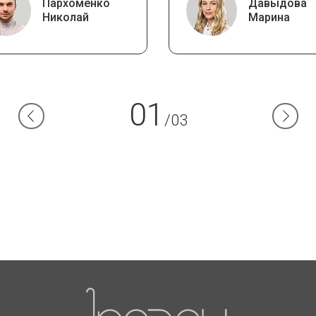
Пархоменко
Давыдова
Николай
Марина
01
/03