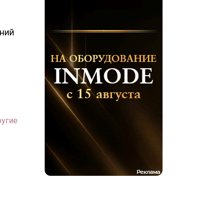
ний
ругие