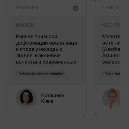
19.08.2026
27.08.2026
МОСКВА
МОСКВА
Ранние признаки
Мезотерап
деформации овала лица
эстетичес
и птоза у молодых
(Aesthetic 
людей: ключевые
Аминокис
аспекты и современные
заместите
тенденции
Jalupro
Антивозрастная медицина
Мезотерапия 
Поташева
Юлия