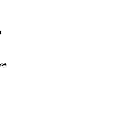
м
се,