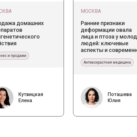
СКВА
МОСКВА
одажа домашних
Ранние признаки
епаратов
деформации овала
игенетического
лица и птоза у моло
йствия
людей: ключевые
аспекты и современ
знес и продажи
тенденции
Антивозрастная медицина
Кутвицкая
Поташева
Елена
Юлия