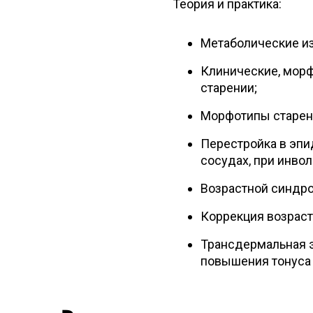
Теория и практика:
Метаболические из
Клинические, морф
старении;
Морфотипы старен
Перестройка в эпи
сосудах, при инво
Возрастной синдро
Коррекция возраст
Трансдермальная э
повышения тонуса 