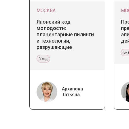
МОСКВА
МО
Японский код
Пр
молодости:
пр
плацентарные пилинги
эп
и технологии,
де
разрушающие
стереотипы
Би
Уход
Архипова
Татьяна