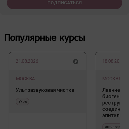
Популярные курсы
21.08.2026
18.08.2026
МОСКВА
МОСКВА
Ультразвуковая чистка
Лаеннек п
биогенны
Уход
реструкту
соедините
эпителиал
Прикладно
эстетичес
Антивозрастн