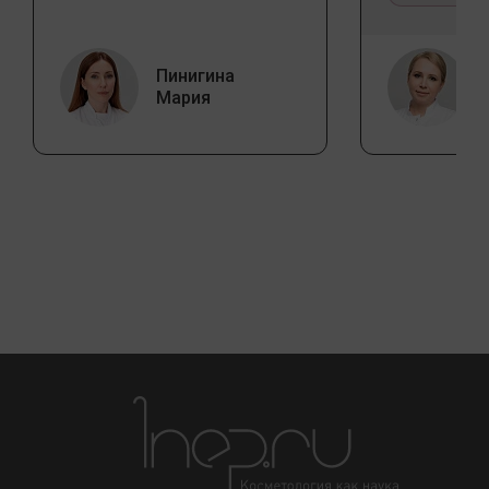
Пинигина
Мария