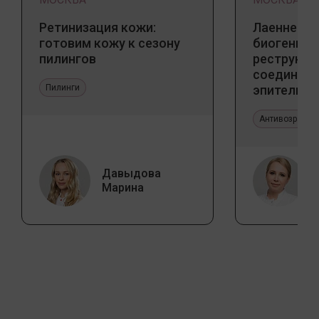
Ретинизация кожи:
Лаеннек п
готовим кожу к сезону
биогенны
пилингов
реструкту
соедините
Пилинги
эпителиал
Прикладно
эстетичес
Антивозрастн
Давыдова
Марина