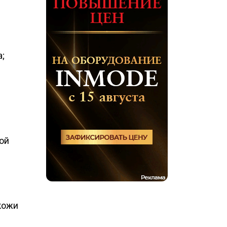
;
ой
кожи