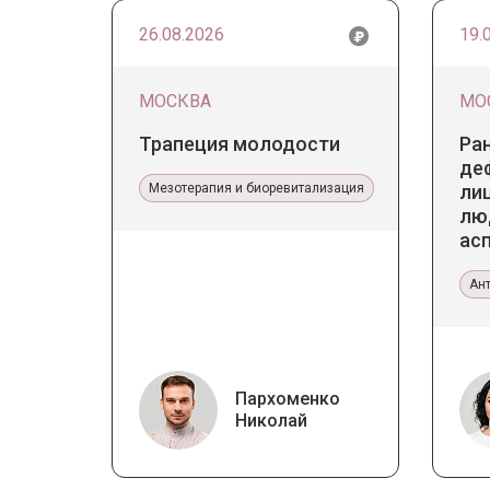
26.08.2026
19.
МОСКВА
МО
Трапеция молодости
Ра
де
Мезотерапия и биоревитализация
лиц
лю
ас
те
Ан
Пархоменко
Николай